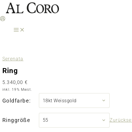
Zum
Inhalt
springen
Serenata
Ring
5.340,00
€
inkl. 19% Mwst.
Goldfarbe:
Ringgröße
Zurückse