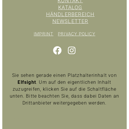
KONTAKT
KATALOG
HÄNDLERBEREICH
NEWSLETTER
IMPRINT
PRIVACY POLICY
Sie sehen gerade einen Platzhalterinhalt von
Elfsight
. Um auf den eigentlichen Inhalt
zuzugreifen, klicken Sie auf die Schaltfläche
unten. Bitte beachten Sie, dass dabei Daten an
Drittanbieter weitergegeben werden.
Inhalt entsperren
Erforderlichen Service akzeptieren und Inhalte
entsperren