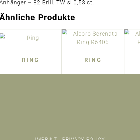
Anhänger – 82 Brill. TW si 0,53 ct.
Ähnliche Produkte
RING
RING
IMPRINT
PRIVACY POLICY