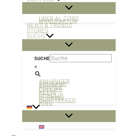
ÜBER AL CORO
MANUFAKTUR
NEWS & TRENDS
STORES
SUCHE
SUCHE
×
ANHÄNGER
ARMBAND
ARMREIF
COLLIER
KETTE
OHRCLIP
OHRRING
OHRSTECKER
RING