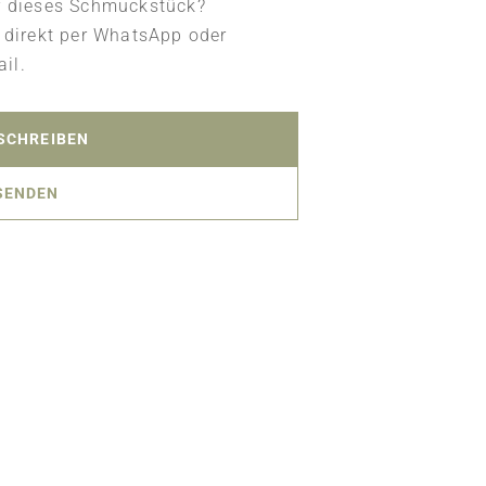
ür dieses Schmuckstück?
 direkt per WhatsApp oder
il.
SCHREIBEN
SENDEN