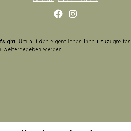
lfsight
. Um auf den eigentlichen Inhalt zuzugreifen,
er weitergegeben werden.
 entsperren