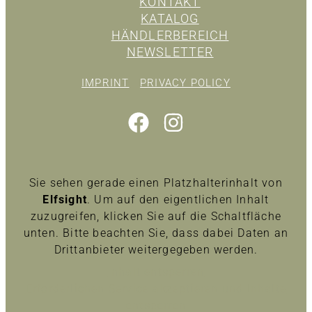
KONTAKT
KATALOG
HÄNDLERBEREICH
NEWSLETTER
IMPRINT
PRIVACY POLICY
Sie sehen gerade einen Platzhalterinhalt von
Elfsight
. Um auf den eigentlichen Inhalt
zuzugreifen, klicken Sie auf die Schaltfläche
unten. Bitte beachten Sie, dass dabei Daten an
Drittanbieter weitergegeben werden.
Inhalt entsperren
Erforderlichen Service akzeptieren und Inhalte
entsperren