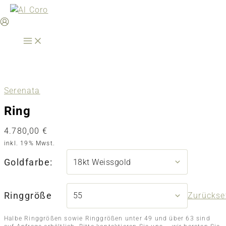
Zum
Inhalt
springen
Serenata
Ring
4.780,00
€
inkl. 19% Mwst.
Goldfarbe:
Ringgröße
Zurückse
Halbe Ringgrößen sowie Ringgrößen unter 49 und über 63 sind