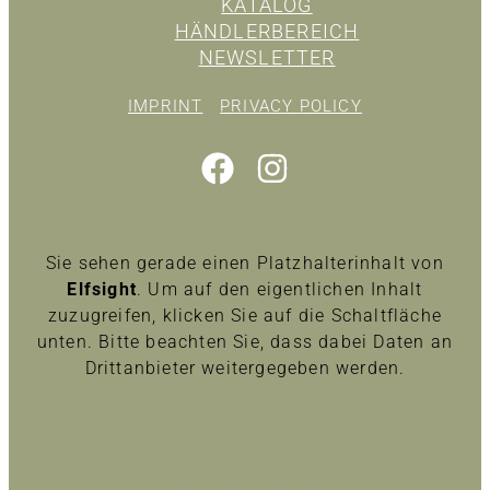
KATALOG
HÄNDLERBEREICH
NEWSLETTER
IMPRINT
PRIVACY POLICY
Sie sehen gerade einen Platzhalterinhalt von
Elfsight
. Um auf den eigentlichen Inhalt
zuzugreifen, klicken Sie auf die Schaltfläche
unten. Bitte beachten Sie, dass dabei Daten an
Drittanbieter weitergegeben werden.
Inhalt entsperren
Erforderlichen Service akzeptieren und Inhalte
entsperren
Mehr Informationen