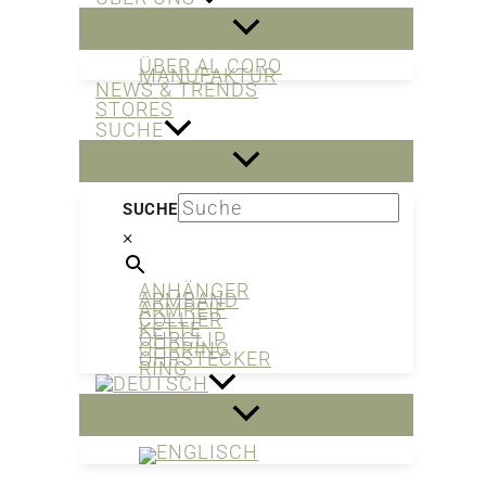
ÜBER AL CORO
MANUFAKTUR
NEWS & TRENDS
STORES
SUCHE
SUCHE
×
ANHÄNGER
ARMBAND
ARMREIF
COLLIER
KETTE
OHRCLIP
OHRRING
OHRSTECKER
RING