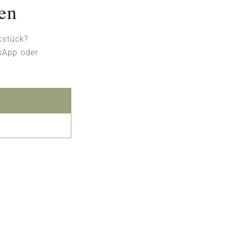
gen
kstück?
tsApp oder