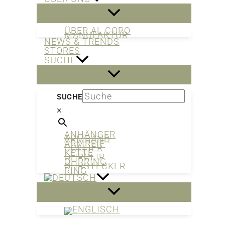
ÜBER AL CORO
MANUFAKTUR
NEWS & TRENDS
STORES
SUCHE
SUCHE
×
ANHÄNGER
ARMBAND
ARMREIF
COLLIER
KETTE
OHRCLIP
OHRRING
OHRSTECKER
RING