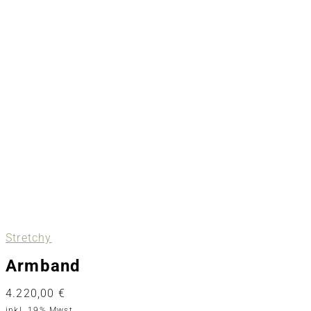
Stretchy
Armband
4.220,00
€
inkl. 19% Mwst.