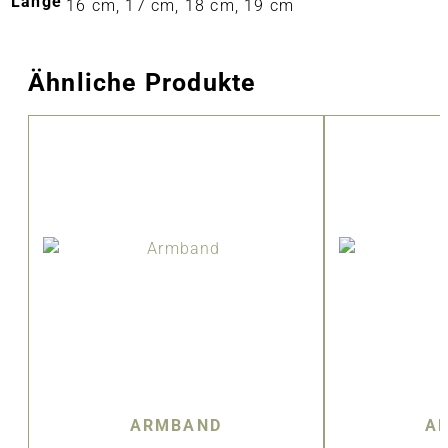
Länge
16 cm, 17 cm, 18 cm, 19 cm
Ähnliche Produkte
ARMBAND
A