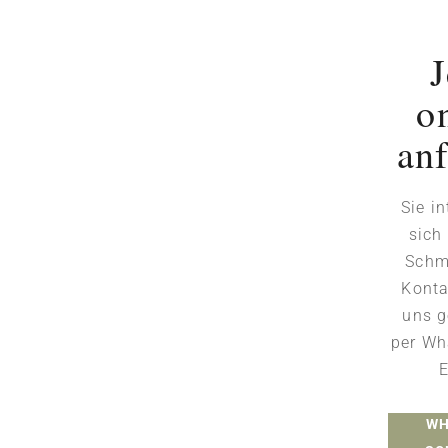
J
o
an
Sie i
sich
Schm
Konta
uns g
per Wh
E
WH