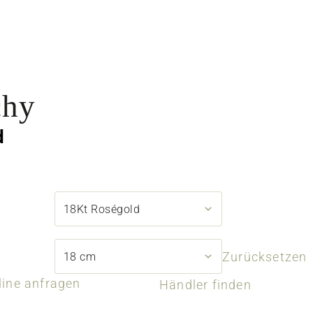
chy
d
Zurücksetzen
line anfragen
Händler finden