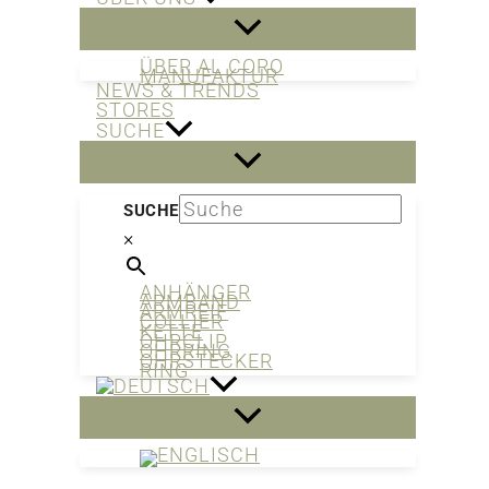
ÜBER AL CORO
MANUFAKTUR
NEWS & TRENDS
STORES
SUCHE
SUCHE
×
ANHÄNGER
ARMBAND
ARMREIF
COLLIER
KETTE
OHRCLIP
OHRRING
OHRSTECKER
RING