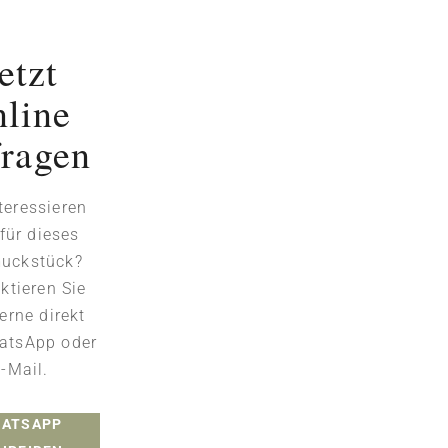
etzt
nline
fragen
nteressieren
 für dieses
uckstück?
ktieren Sie
erne direkt
atsApp oder
-Mail.
ATSAPP