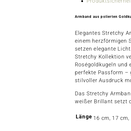
Produktsicherhei
Armband aus polierten Goldku
Elegantes Stretchy A
einem herzförmigen S
setzen elegante Lich
Stretchy Kollektion v
Roségoldkugeln und ei
perfekte Passform – g
stilvoller Ausdruck m
Das Stretchy Armband
weißer Brillant setz
Länge
16 cm, 17 cm,