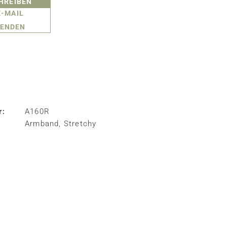
HREIBEN
E-MAIL
ENDEN
r:
A160R
Armband
,
Stretchy