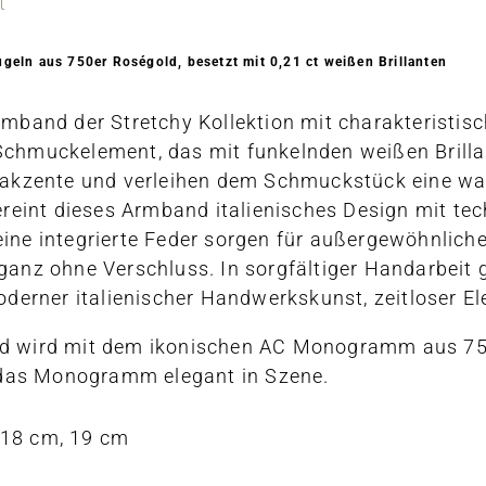
t
geln aus 750er Roségold, besetzt mit 0,21 ct weißen Brillanten
rmband der Stretchy Kollektion mit charakteristi
chmuckelement, das mit funkelnden weißen Brillant
takzente und verleihen dem Schmuckstück eine warm
ereint dieses Armband italienisches Design mit tec
ne integrierte Feder sorgen für außergewöhnlichen
anz ohne Verschluss. In sorgfältiger Handarbeit g
oderner italienischer Handwerkskunst, zeitloser Ele
 wird mit dem ikonischen AC Monogramm aus 750e
t das Monogramm elegant in Szene.
 18 cm, 19 cm