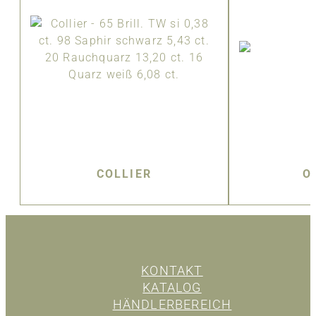
COLLIER
O
KONTAKT
KATALOG
HÄNDLERBEREICH