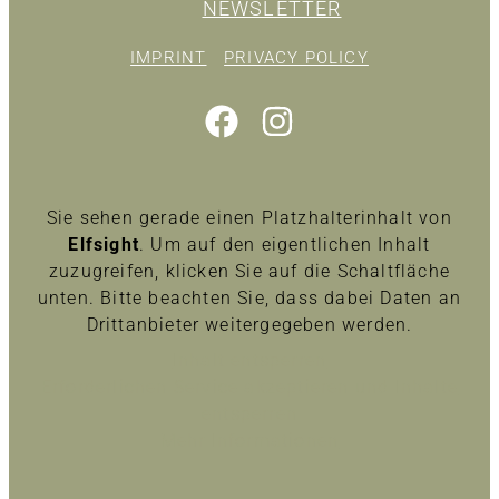
NEWSLETTER
IMPRINT
PRIVACY POLICY
Sie sehen gerade einen Platzhalterinhalt von
Elfsight
. Um auf den eigentlichen Inhalt
zuzugreifen, klicken Sie auf die Schaltfläche
unten. Bitte beachten Sie, dass dabei Daten an
Drittanbieter weitergegeben werden.
Inhalt entsperren
Erforderlichen Service akzeptieren und Inhalte
entsperren
Mehr Informationen