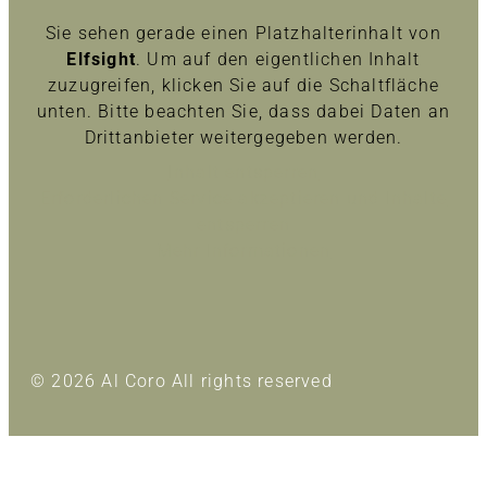
Sie sehen gerade einen Platzhalterinhalt von
Elfsight
. Um auf den eigentlichen Inhalt
zuzugreifen, klicken Sie auf die Schaltfläche
unten. Bitte beachten Sie, dass dabei Daten an
Drittanbieter weitergegeben werden.
Inhalt entsperren
Erforderlichen Service akzeptieren und Inhalte
entsperren
Mehr Informationen
© 2026 Al Coro All rights reserved