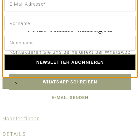
liegt.
Jetzt online anfragen
Jetzt online anfragen
Sie interessieren sich für dieses Schmuckstück?
Kontaktieren Sie uns gerne direkt per WhatsApp
oder E-Mail.
NEWSLETTER ABONNIEREN
WHATSAPP SCHREIBEN
×
E-MAIL SENDEN
Händler finden
DETAILS