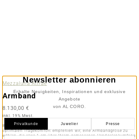
Newsletter abonnieren
Mezzaluna Attrae
Erhalte Neuigkeiten, Inspirationen und exklusive
Armband
Angebote
von AL CORO.
8.130,00
€
inkl. 19% Mwst.
Privatkunde
Juwelier
Presse
Bitte messen Sie Ihren Handgelenkumfang eng anliegend. Für
optimalen Tragekomfort empfehlen wir, eine Armbandgröße zu
wählen, die etwa 1 cm über Ihrem gemessenen Handgelenkumfang