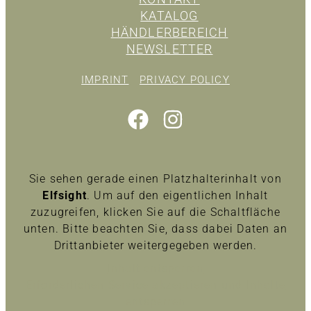
KATALOG
HÄNDLERBEREICH
NEWSLETTER
IMPRINT
PRIVACY POLICY
Sie sehen gerade einen Platzhalterinhalt von
Elfsight
. Um auf den eigentlichen Inhalt
zuzugreifen, klicken Sie auf die Schaltfläche
unten. Bitte beachten Sie, dass dabei Daten an
Drittanbieter weitergegeben werden.
Inhalt entsperren
Erforderlichen Service akzeptieren und Inhalte
entsperren