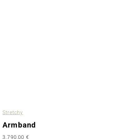
Stretchy
Armband
3.790,00
€