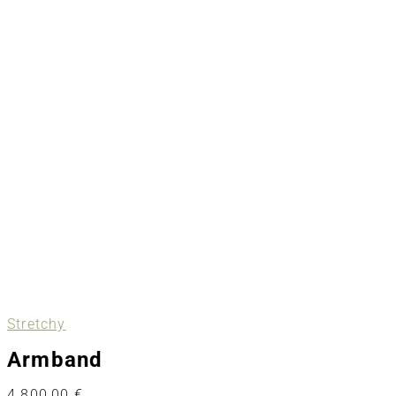
Stretchy
Armband
4.800,00
€