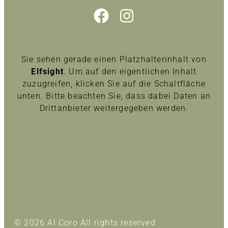
Sie sehen gerade einen Platzhalterinhalt von
Elfsight
. Um auf den eigentlichen Inhalt
zuzugreifen, klicken Sie auf die Schaltfläche
unten. Bitte beachten Sie, dass dabei Daten an
Drittanbieter weitergegeben werden.
Inhalt entsperren
Erforderlichen Service akzeptieren und Inhalte
entsperren
Mehr Informationen
© 2026 Al Coro All rights reserved