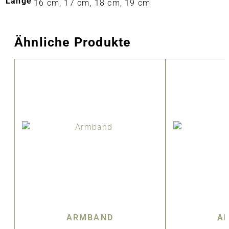
Länge
16 cm, 17 cm, 18 cm, 19 cm
Ähnliche Produkte
ARMBAND
A