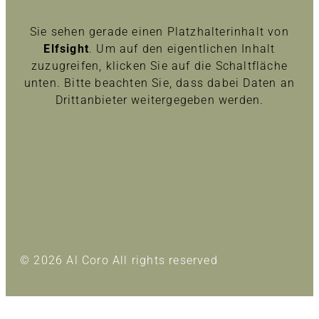
Sie sehen gerade einen Platzhalterinhalt von
Elfsight
. Um auf den eigentlichen Inhalt
zuzugreifen, klicken Sie auf die Schaltfläche
unten. Bitte beachten Sie, dass dabei Daten an
Drittanbieter weitergegeben werden.
Inhalt entsperren
Erforderlichen Service akzeptieren und Inhalte
entsperren
Mehr Informationen
© 2026 Al Coro All rights reserved