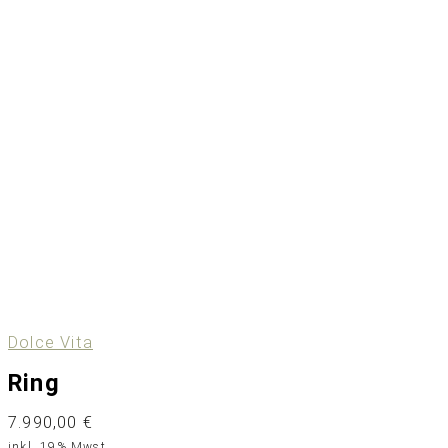
Dolce Vita
Ring
7.990,00
€
inkl. 19% Mwst.