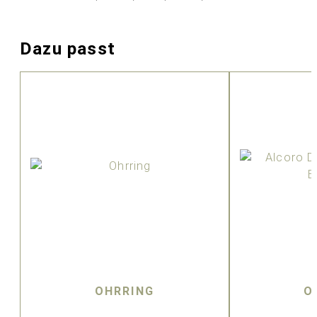
Dazu passt
OHRRING
O