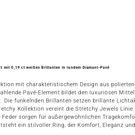
zt mit 0,19 ct weißen Brillanten in rundem Diamant-Pavé
lektion mit charakteristischem Design aus poliert
rahlende Pavé-Element bildet den luxuriösen Mitte
 Die funkelnden Brillanten setzen brillante Lichta
tchy Kollektion vereint die Stretchy Jewels Linie 
e Feder sorgen für außergewöhnlichen Tragekomfort,
ntsteht ein stilvoller Ring, der Komfort, Eleganz u