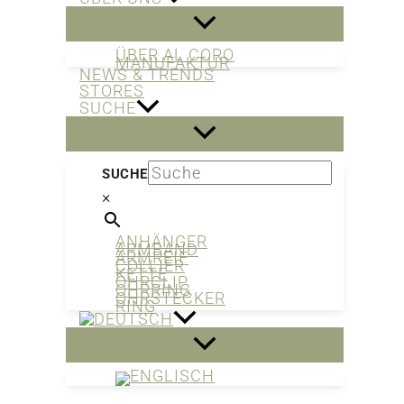
ÜBER AL CORO
MANUFAKTUR
NEWS & TRENDS
STORES
SUCHE
SUCHE
×
ANHÄNGER
ARMBAND
ARMREIF
COLLIER
KETTE
OHRCLIP
OHRRING
OHRSTECKER
RING