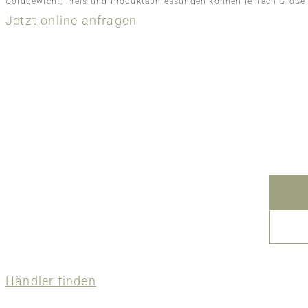
Goldgewicht, Preis und Produktabmessungen können je nach Größe va
Jetzt online anfragen
Händler finden