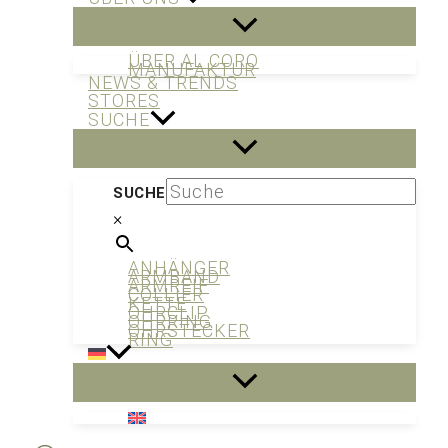
ÜBER AL CORO
MANUFAKTUR
NEWS & TRENDS
STORES
SUCHE
SUCHE
×
ANHÄNGER
ARMBAND
ARMREIF
COLLIER
KETTE
OHRCLIP
OHRRING
OHRSTECKER
RING