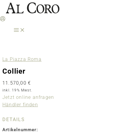
Zum
Inhalt
springen
La Piazza Roma
Collier
11.570,00
€
inkl. 19% Mwst.
Jetzt online anfragen
Händler finden
DETAILS
Artikelnummer: