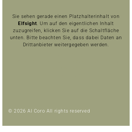
Sie sehen gerade einen Platzhalterinhalt von
Elfsight
. Um auf den eigentlichen Inhalt
zuzugreifen, klicken Sie auf die Schaltfläche
unten. Bitte beachten Sie, dass dabei Daten an
Drittanbieter weitergegeben werden.
Inhalt entsperren
Erforderlichen Service akzeptieren und Inhalte
entsperren
Mehr Informationen
© 2026 Al Coro All rights reserved