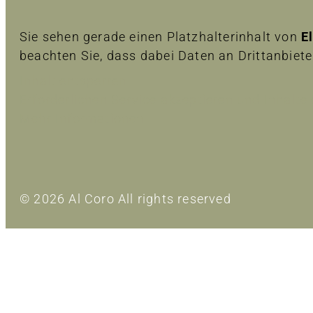
Sie sehen gerade einen Platzhalterinhalt von
E
beachten Sie, dass dabei Daten an Drittanbiet
Inhalt entsperren
Erforderlichen Service akzeptieren und Inhalte
Mehr Informationen
© 2026 Al Coro All rights reserved