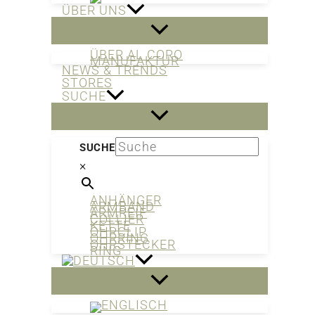
ÜBER UNS
ÜBER AL CORO
MANUFAKTUR
NEWS & TRENDS
STORES
SUCHE
SUCHE
×
ANHÄNGER
ARMBAND
ARMREIF
COLLIER
KETTE
OHRCLIP
OHRRING
OHRSTECKER
RING