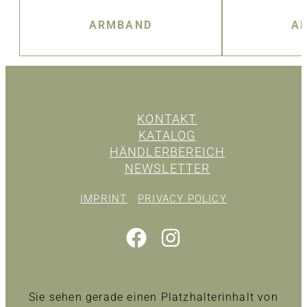
ARMBAND
A
KONTAKT
KATALOG
HÄNDLERBEREICH
NEWSLETTER
IMPRINT
PRIVACY POLICY
Sie sehen gerade einen Platzhalterinhalt von