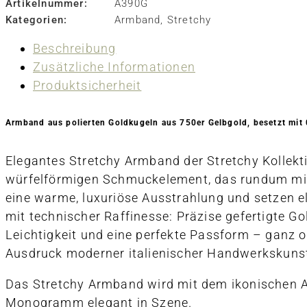
Artikelnummer:
A390G
Kategorien:
Armband
,
Stretchy
Beschreibung
Zusätzliche Informationen
Produktsicherheit
Armband aus polierten Goldkugeln aus 750er Gelbgold, besetzt mit 
Elegantes Stretchy Armband der Stretchy Kollek
würfelförmigen Schmuckelement, das rundum mit f
eine warme, luxuriöse Ausstrahlung und setzen el
mit technischer Raffinesse: Präzise gefertigte G
Leichtigkeit und eine perfekte Passform – ganz oh
Ausdruck moderner italienischer Handwerkskunst, 
Das Stretchy Armband wird mit dem ikonischen A
Monogramm elegant in Szene.