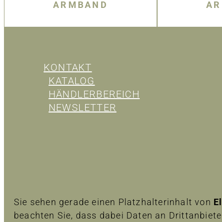
ARMBAND
AR
KONTAKT
KATALOG
HÄNDLERBEREICH
NEWSLETTER
Sie sehen gerade einen Platzhalterinhalt von
E
beachten Sie, dass dabei Daten an Drittanbiet