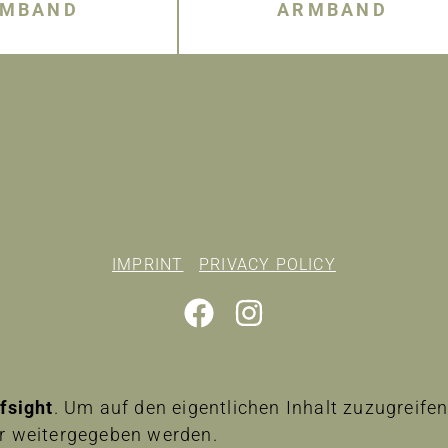
MBAND
ARMBAND
IMPRINT
PRIVACY POLICY
lfsight
. Um auf den eigentlichen Inhalt zuzugreifen,
er weitergegeben werden.