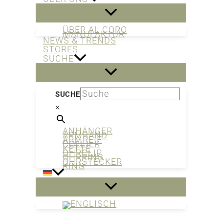
ÜBER AL CORO
MANUFAKTUR
NEWS & TRENDS
STORES
SUCHE
SUCHE
×
ANHÄNGER
ARMBAND
ARMREIF
COLLIER
KETTE
OHRCLIP
OHRRING
OHRSTECKER
RING