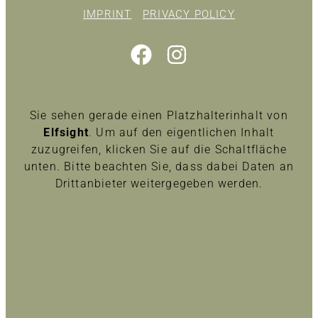
IMPRINT
PRIVACY POLICY
Sie sehen gerade einen Platzhalterinhalt von
Elfsight
. Um auf den eigentlichen Inhalt
zuzugreifen, klicken Sie auf die Schaltfläche
unten. Bitte beachten Sie, dass dabei Daten an
Drittanbieter weitergegeben werden.
Inhalt entsperren
Erforderlichen Service akzeptieren und Inhalte
entsperren
Mehr Informationen