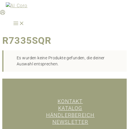
Zum
Inhalt
springen
R7335SQR
Es wurden keine Produkte gefunden, die deiner
Auswahl entsprechen.
KONTAKT
KATALOG
HÄNDLERBEREICH
NEWSLETTER