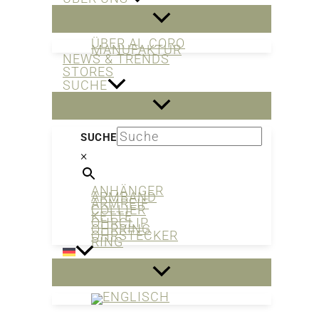
ÜBER AL CORO
MANUFAKTUR
NEWS & TRENDS
STORES
SUCHE
SUCHE
×
ANHÄNGER
ARMBAND
ARMREIF
COLLIER
KETTE
OHRCLIP
OHRRING
OHRSTECKER
RING