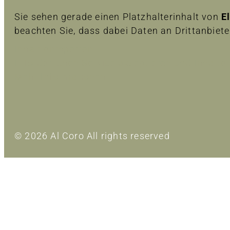
Sie sehen gerade einen Platzhalterinhalt von
E
beachten Sie, dass dabei Daten an Drittanbiet
Inhalt entsperren
Erforderlichen Service akzeptieren und Inhalte
Mehr Informationen
© 2026 Al Coro All rights reserved