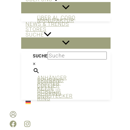
ÜBER AL CORO
MANUFAKTUR
NEWS & TRENDS
STORES
SUCHE
SUCHE
×
ANHÄNGER
ARMBAND
ARMREIF
COLLIER
KETTE
OHRCLIP
OHRRING
OHRSTECKER
RING