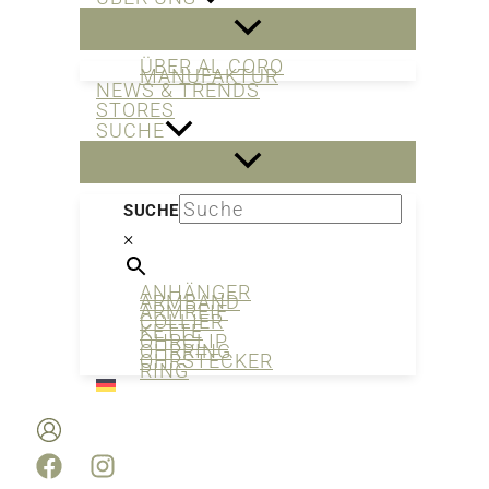
ÜBER AL CORO
MANUFAKTUR
NEWS & TRENDS
STORES
SUCHE
SUCHE
×
ANHÄNGER
ARMBAND
ARMREIF
COLLIER
KETTE
OHRCLIP
OHRRING
OHRSTECKER
RING