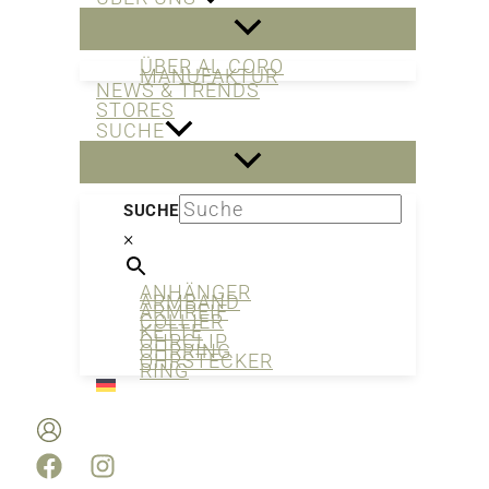
ÜBER AL CORO
MANUFAKTUR
NEWS & TRENDS
STORES
SUCHE
SUCHE
×
ANHÄNGER
ARMBAND
ARMREIF
COLLIER
KETTE
OHRCLIP
OHRRING
OHRSTECKER
RING