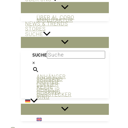
ÜBER AL CORO
MANUFAKTUR
NEWS & TRENDS
STORES
SUCHE
SUCHE
×
ANHÄNGER
ARMBAND
ARMREIF
COLLIER
KETTE
OHRCLIP
OHRRING
OHRSTECKER
RING