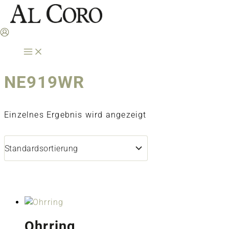
Zum
Inhalt
springen
NE919WR
Einzelnes Ergebnis wird angezeigt
Ohrring