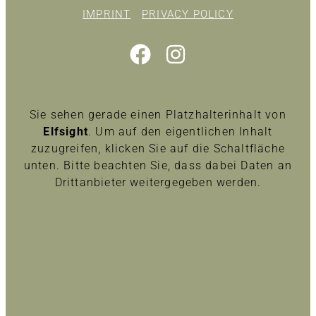
IMPRINT
PRIVACY POLICY
Sie sehen gerade einen Platzhalterinhalt von
Elfsight
. Um auf den eigentlichen Inhalt
zuzugreifen, klicken Sie auf die Schaltfläche
unten. Bitte beachten Sie, dass dabei Daten an
Drittanbieter weitergegeben werden.
Inhalt entsperren
Erforderlichen Service akzeptieren und Inhalte
entsperren
Mehr Informationen