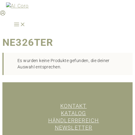
Zum
Inhalt
springen
NE326TER
Es wurden keine Produkte gefunden, die deiner
Auswahl entsprechen.
KONTAKT
KATALOG
HÄNDLERBEREICH
NEWSLETTER