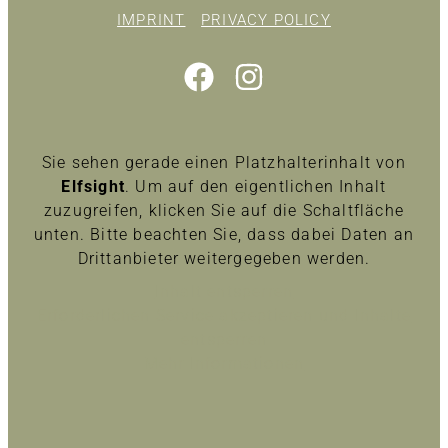
IMPRINT
PRIVACY POLICY
Sie sehen gerade einen Platzhalterinhalt von
Elfsight
. Um auf den eigentlichen Inhalt
zuzugreifen, klicken Sie auf die Schaltfläche
unten. Bitte beachten Sie, dass dabei Daten an
Drittanbieter weitergegeben werden.
Inhalt entsperren
Erforderlichen Service akzeptieren und Inhalte
entsperren
Mehr Informationen