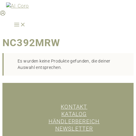
Zum
Inhalt
springen
NC392MRW
Es wurden keine Produkte gefunden, die deiner
Auswahl entsprechen.
KONTAKT
KATALOG
HÄNDLERBEREICH
NEWSLETTER