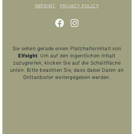
IMPRINT
PRIVACY POLICY
Sie sehen gerade einen Platzhalterinhalt von
Elfsight
. Um auf den eigentlichen Inhalt
zuzugreifen, klicken Sie auf die Schaltfläche
unten. Bitte beachten Sie, dass dabei Daten an
Drittanbieter weitergegeben werden.
Inhalt entsperren
Erforderlichen Service akzeptieren und Inhalte
entsperren
Mehr Informationen