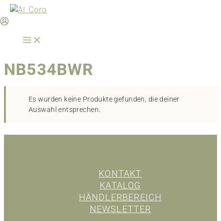
Zum
Inhalt
springen
NB534BWR
Es wurden keine Produkte gefunden, die deiner
Auswahl entsprechen.
KONTAKT
KATALOG
HÄNDLERBEREICH
NEWSLETTER