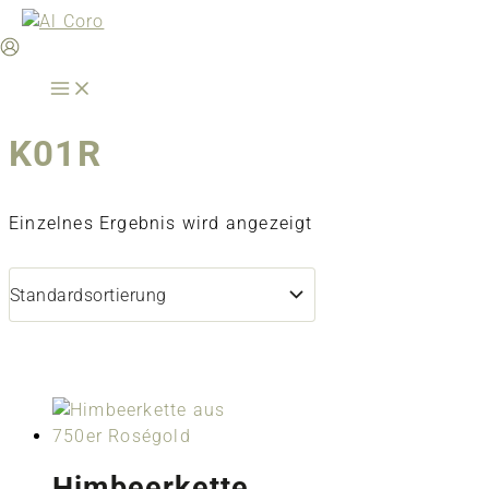
Zum
Inhalt
springen
K01R
Einzelnes Ergebnis wird angezeigt
Himbeerkette