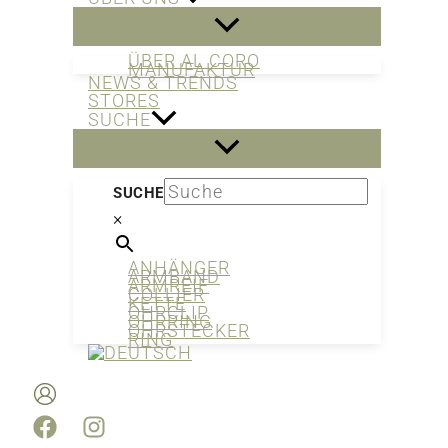
ÜBER AL CORO
MANUFAKTUR
NEWS & TRENDS
STORES
SUCHE
SUCHE
×
ANHÄNGER
ARMBAND
ARMREIF
COLLIER
KETTE
OHRCLIP
OHRRING
OHRSTECKER
RING