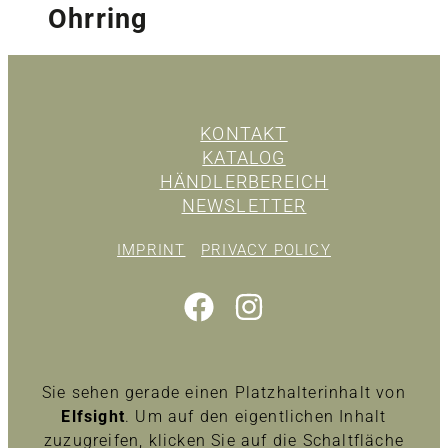
Ohrring
KONTAKT
KATALOG
HÄNDLERBEREICH
NEWSLETTER
IMPRINT
PRIVACY POLICY
Sie sehen gerade einen Platzhalterinhalt von
Elfsight
. Um auf den eigentlichen Inhalt
zuzugreifen, klicken Sie auf die Schaltfläche