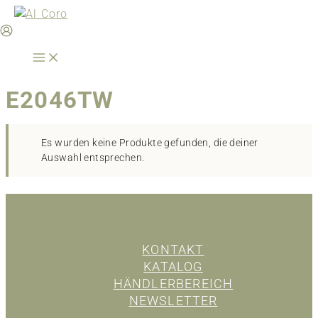
Zum
Inhalt
springen
E2046TW
Es wurden keine Produkte gefunden, die deiner
Auswahl entsprechen.
KONTAKT
KATALOG
HÄNDLERBEREICH
NEWSLETTER