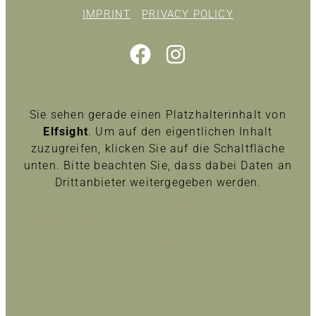
IMPRINT
PRIVACY POLICY
Sie sehen gerade einen Platzhalterinhalt von
Elfsight
. Um auf den eigentlichen Inhalt
zuzugreifen, klicken Sie auf die Schaltfläche
unten. Bitte beachten Sie, dass dabei Daten an
Drittanbieter weitergegeben werden.
Inhalt entsperren
Erforderlichen Service akzeptieren und Inhalte
entsperren
Mehr Informationen