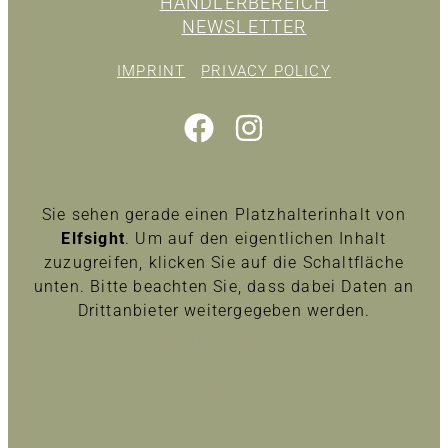
HÄNDLERBEREICH
NEWSLETTER
IMPRINT
PRIVACY POLICY
Sie sehen gerade einen Platzhalterinhalt von
Elfsight
. Um auf den eigentlichen Inhalt
zuzugreifen, klicken Sie auf die Schaltfläche
unten. Bitte beachten Sie, dass dabei Daten an
Drittanbieter weitergegeben werden.
Inhalt entsperren
Erforderlichen Service akzeptieren und Inhalte
entsperren
Mehr Informationen