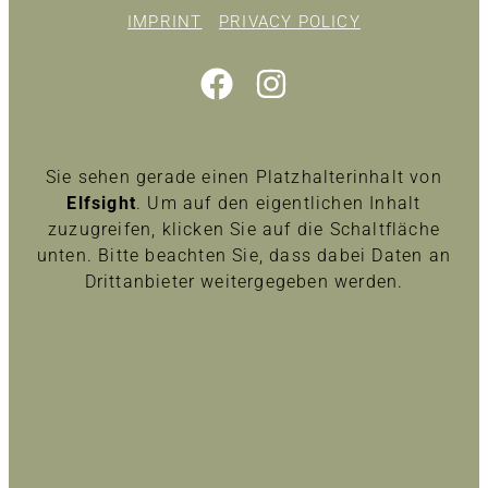
IMPRINT
PRIVACY POLICY
Sie sehen gerade einen Platzhalterinhalt von
Elfsight
. Um auf den eigentlichen Inhalt
zuzugreifen, klicken Sie auf die Schaltfläche
unten. Bitte beachten Sie, dass dabei Daten an
Drittanbieter weitergegeben werden.
Inhalt entsperren
Erforderlichen Service akzeptieren und Inhalte
entsperren
Mehr Informationen