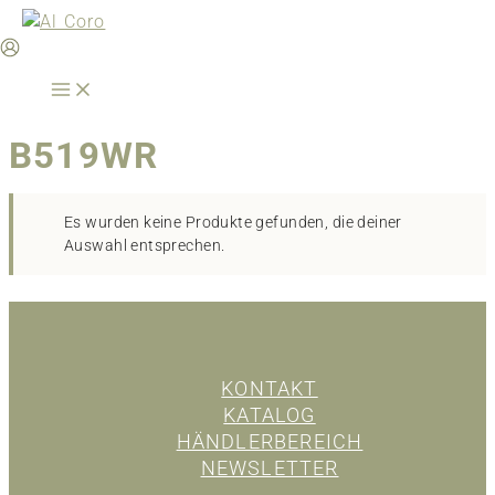
Zum
Inhalt
springen
B519WR
Es wurden keine Produkte gefunden, die deiner
Auswahl entsprechen.
KONTAKT
KATALOG
HÄNDLERBEREICH
NEWSLETTER