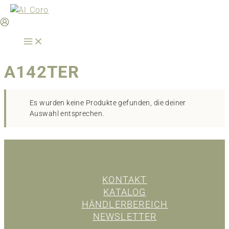
Zum
Inhalt
springen
A142TER
Es wurden keine Produkte gefunden, die deiner
Auswahl entsprechen.
KONTAKT
KATALOG
HÄNDLERBEREICH
NEWSLETTER