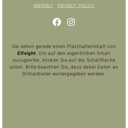
IMPRINT
PRIVACY POLICY
Sie sehen gerade einen Platzhalterinhalt von
Elfsight
. Um auf den eigentlichen Inhalt
zuzugreifen, klicken Sie auf die Schaltfläche
unten. Bitte beachten Sie, dass dabei Daten an
Drittanbieter weitergegeben werden.
Inhalt entsperren
Erforderlichen Service akzeptieren und Inhalte
entsperren
Mehr Informationen