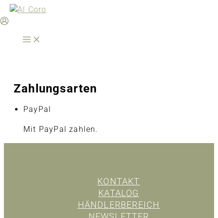
Zum
Inhalt
springen
Zahlungsarten
PayPal
Mit PayPal zahlen.
KONTAKT
KATALOG
HÄNDLERBEREICH
NEWSLETTER