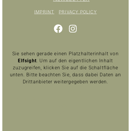
IMPRINT
PRIVACY POLICY
Sie sehen gerade einen Platzhalterinhalt von
Elfsight
. Um auf den eigentlichen Inhalt
zuzugreifen, klicken Sie auf die Schaltfläche
unten. Bitte beachten Sie, dass dabei Daten an
Drittanbieter weitergegeben werden.
Inhalt entsperren
Erforderlichen Service akzeptieren und Inhalte
entsperren
Mehr Informationen