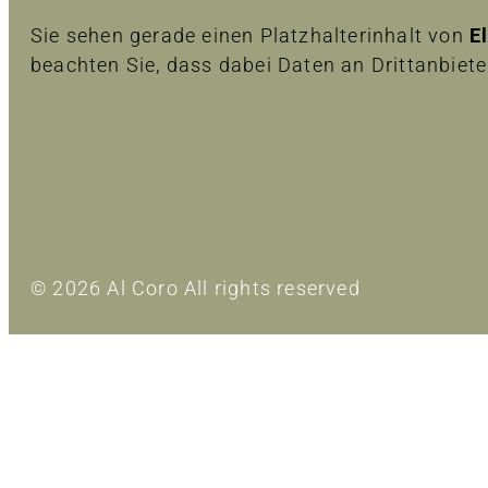
Sie sehen gerade einen Platzhalterinhalt von
E
beachten Sie, dass dabei Daten an Drittanbiet
Inhalt entsperren
Erforderlichen Service akzeptieren und Inhalte
Mehr Informationen
© 2026 Al Coro All rights reserved