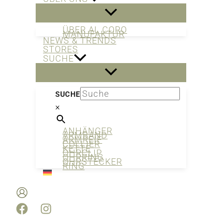
ÜBER AL CORO
MANUFAKTUR
NEWS & TRENDS
STORES
SUCHE
SUCHE
×
ANHÄNGER
ARMBAND
ARMREIF
COLLIER
KETTE
OHRCLIP
OHRRING
OHRSTECKER
RING