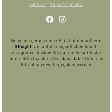
IMPRINT
PRIVACY POLICY
Sie sehen gerade einen Platzhalterinhalt von
Elfsight
. Um auf den eigentlichen Inhalt
zuzugreifen, klicken Sie auf die Schaltfläche
unten. Bitte beachten Sie, dass dabei Daten an
Drittanbieter weitergegeben werden.
Inhalt entsperren
Erforderlichen Service akzeptieren und Inhalte
entsperren
Mehr Informationen