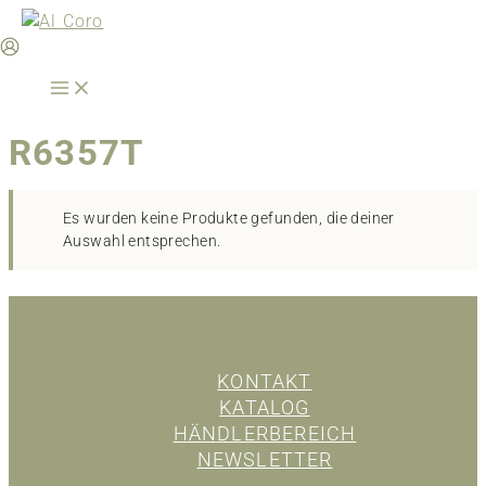
Zum
Inhalt
springen
R6357T
Es wurden keine Produkte gefunden, die deiner
Auswahl entsprechen.
KONTAKT
KATALOG
HÄNDLERBEREICH
NEWSLETTER