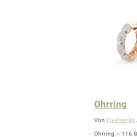
Colli
Ohrring
Von
Pixelnerds
Ohrring – 116 Br