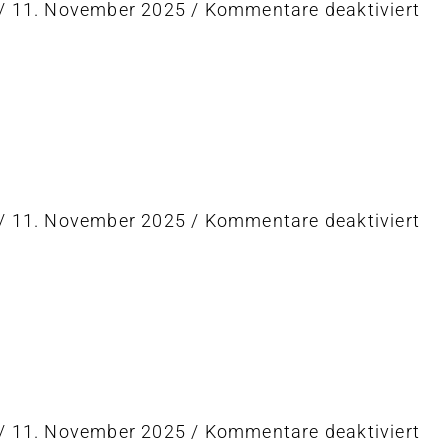
für
/
11. November 2025
/
Kommentare deaktiviert
Ri
t
für
/
11. November 2025
/
Kommentare deaktiviert
Ri
t
für
/
11. November 2025
/
Kommentare deaktiviert