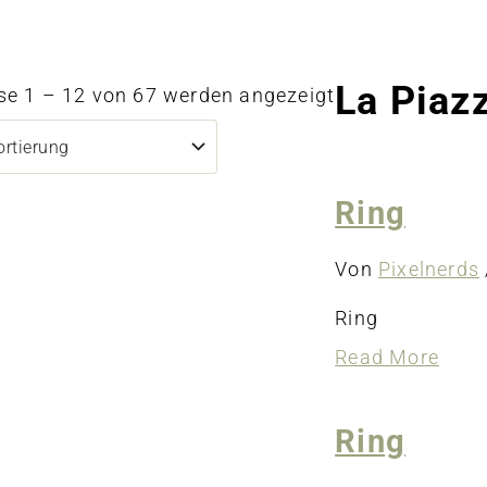
La Piaz
se 1 – 12 von 67 werden angezeigt
Ring
Von
Pixelnerds
Ring
abou
Read More
Ring
Ring