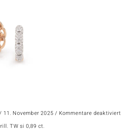
er
für
/
11. November 2025
/
Kommentare deaktiviert
Ohr
ill. TW si 0,89 ct.