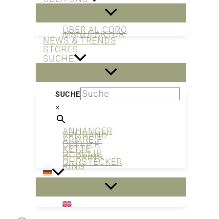
ÜBER AL CORO
MANUFAKTUR
NEWS & TRENDS
STORES
SUCHE
SUCHE
×
ANHÄNGER
ARMBAND
ARMREIF
COLLIER
KETTE
OHRCLIP
OHRRING
OHRSTECKER
RING