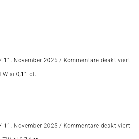
Ri
t
für
/
11. November 2025
/
Kommentare deaktiviert
Ri
 TW si 0,11 ct.
t
für
/
11. November 2025
/
Kommentare deaktiviert
Ri