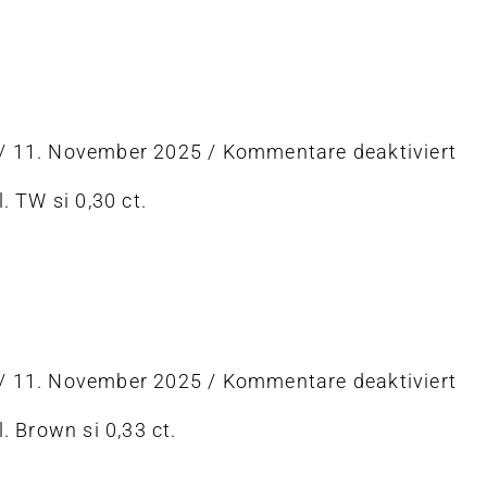
t
er
für
/
11. November 2025
/
Kommentare deaktiviert
Col
l. TW si 0,30 ct.
t
er
für
/
11. November 2025
/
Kommentare deaktiviert
Col
l. Brown si 0,33 ct.
t