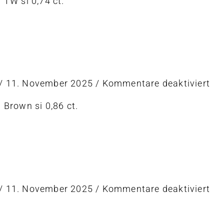
. TW si 0,74 ct.
t
für
/
11. November 2025
/
Kommentare deaktiviert
Ri
. Brown si 0,86 ct.
t
für
/
11. November 2025
/
Kommentare deaktiviert
Col